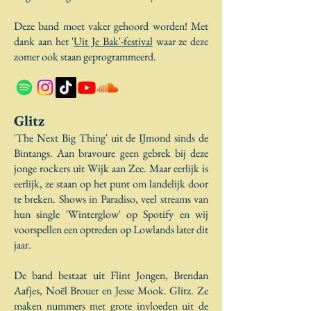
Deze band moet vaker gehoord worden! Met
dank aan het '
Uit Je Bak'-festival
waar ze deze
zomer ook staan geprogrammeerd.
Glitz
'The Next Big Thing' uit de IJmond sinds de
Bintangs. Aan bravoure geen gebrek bij deze
jonge rockers uit Wijk aan Zee. Maar eerlijk is
eerlijk, ze staan op het punt om landelijk door
te breken. Shows in Paradiso, veel streams van
hun single 'Winterglow' op Spotify en wij
voorspellen een optreden op Lowlands later dit
jaar.
De band bestaat uit Flint Jongen, Brendan
Aafjes, Noël Brouer en Jesse Mook. Glitz. Ze
maken nummers met grote invloeden uit de