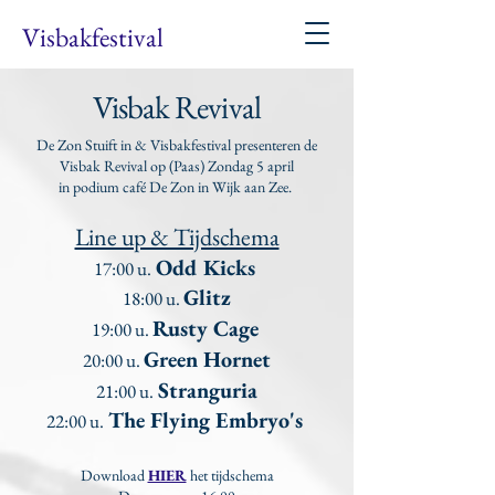
Visbakfestival
Visbak Revival
De Zon Stuift in & Visbakfestival presenteren de
Visbak Revival op (Paas) Zondag 5 april
in podium café De Zon in Wijk aan Zee.
Line up & Tijdschema
Odd Kicks
17:00 u.
Glitz
18:00 u.
Rusty Cage
19:00 u.
Green Hornet
20:00 u.
Stranguria
21:00 u.
The Flying Embryo's
22:00 u.
Download
HIER
het tijdschema​