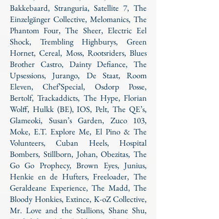
Bakkebaard, Stranguria, Satellite 7, The
Einzelgänger Collective, Melomanics, The
Phantom Four, The Sheer, Electric Eel
Shock, Trembling Highburys, Green
Hornet, Cereal, Moss, Rootsriders, Blues
Brother Castro, Dainty Defiance, The
Upsessions, Jurango, De Staat, Room
Eleven, Chef’Special, Osdorp Posse,
Bertolf, Trackaddicts, The Hype, Florian
Wolff, Hulkk (BE), IOS, Pelt, The QE’s,
Glameoki, Susan’s Garden, Zuco 103,
Moke, E.T. Explore Me, El Pino & The
Volunteers, Cuban Heels, Hospital
Bombers, Stillborn, Johan, Obezitas, The
Go Go Prophecy, Brown Eyes, Junius,
Henkie en de Hufters, Freeloader, The
Geraldeane Experience, The Madd, The
Bloody Honkies, Extince, K-oZ Collective,
Mr. Love and the Stallions, Shane Shu,