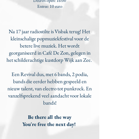
Deuren open: 16:00
Entree: 10 euro​
N
a 17 jaar radiostilte is Visbak terug! Het
kleinschalige popmuziekfestival voor de
betere live muziek. Het wordt
georganiseerd in Café De Zon, gelegen in
het schilderachtige kustdorp Wijk aan Zee.
Een Revival dus, met 6 bands, 2 podia,
bands die eerder hebben gespeeld en
nieuw talent, van electro tot punkrock. En
vanzelfsprekend veel aandacht voor lokale
bands!
Be there all the way
You're
free the next day! ​​​​